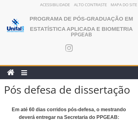
ACESSIBILIDADE
ALTO CONTRASTE
MAPA DO SITE
Pular
PROGRAMA DE PÓS-GRADUAÇÃO EM
para
o
ESTATÍSTICA APLICADA E BIOMETRIA
PPGEAB
conteúdo
Pós defesa de dissertação
Em até 60 dias corridos pós-defesa, o mestrando
deverá entregar na Secretaria do PPGEAB: