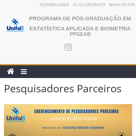
ACESSIBILIDADE
ALTO CONTRASTE
MAPA DO SITE
Pular
PROGRAMA DE PÓS-GRADUAÇÃO EM
para
o
ESTATÍSTICA APLICADA E BIOMETRIA
PPGEAB
conteúdo
Pesquisadores Parceiros