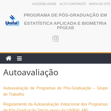
ACESSIBILIDADE
ALTO CONTRASTE
MAPA DO SITE
Pular
PROGRAMA DE PÓS-GRADUAÇÃO EM
para
o
ESTATÍSTICA APLICADA E BIOMETRIA
PPGEAB
conteúdo
Autoavaliação
Autoavaliação de Programas de Pós-Graduação – Grupo
de Trabalho
Regulamento da Autoavaliação Instucional dos Programas
de Pós-Graduação Stricto sensu da UNIFAL-MG