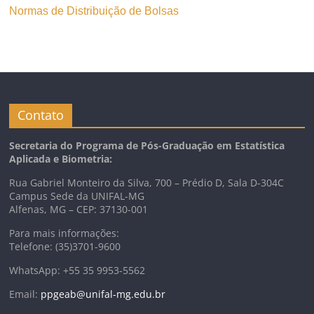
Normas de Distribuição de Bolsas
Contato
Secretaria do Programa de Pós-Graduação em Estatística
Aplicada e Biometria:
Rua Gabriel Monteiro da Silva, 700 – Prédio D, Sala D-304C
Campus Sede da UNIFAL-MG
Alfenas, MG – CEP: 37130-001
Para mais informações:
Telefone: (35)3701-9600
WhatsApp: +55 35 9953-5562
Email:
ppgeab@unifal-mg.edu.br