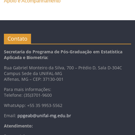
Apoio e Acompanhamento
Contato
Secretaria do Programa de Pós-Graduação em Estatística
Aplicada e Biometria:
Rua Gabriel Monteiro da Silva, 700 – Prédio D, Sala D-304C
Campus Sede da UNIFAL-MG
Alfenas, MG – CEP: 37130-001
Para mais informações:
Telefone: (35)3701-9600
WhatsApp: +55 35 9953-5562
Email:
ppgeab@unifal-mg.edu.br
Atendimento: