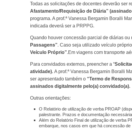
Todas as solicitações de docentes deverão ser 
Afastamento/Requisição de Diária” (assinado p
programa. A prof.ª Vanessa Bergamin Boralli Ma
indicada deverá ser a PRPPG.
Quando houver concessão parcial de diárias ou
Passagens”
. Caso seja utilizado veículo próp
Veículo Próprio”
.Em viagens com transporte a
Para convidados externos, preencher a “
Solicit
atividade).
A prof.ª Vanessa Bergamin Boralli M
ser apresentado também o
“Termo de Responsa
assinados digitalmente pelo(a) convidado(a).
Outras orientações:
O Relatório de utilização de verba PROAP (dis
palestrante. Prazos e documentação necessária 
Além do Relatório Final de utilização de verb
embarque, nos casos em que há concessão de 