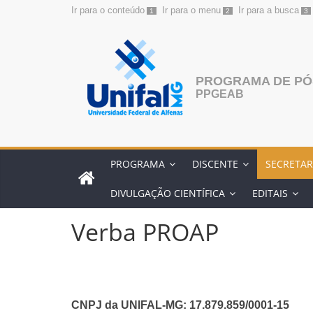
Ir para o conteúdo
Ir para o menu
Ir para a busca
1
2
3
Pular
para
o
conteúdo
PROGRAMA DE PÓS
PPGEAB
PROGRAMA
DISCENTE
SECRETAR
DIVULGAÇÃO CIENTÍFICA
EDITAIS
Verba PROAP
CNPJ da UNIFAL-MG: 17.879.859/0001-15