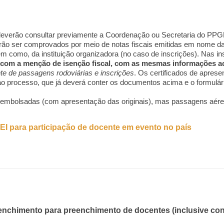
deverão consultar previamente a Coordenação ou Secretaria do PPGE
o ser comprovados por meio de notas fiscais emitidas em nome da 
 como, da instituição organizadora (no caso de inscrições). Nas in
 com a menção de isenção fiscal, com as mesmas informações a
te de passagens rodoviárias e inscrições
. Os certificados de aprese
processo, que já deverá conter os documentos acima e o formulário 
 reembolsadas (com apresentação das originais), mas passagens aér
 SEI para participação de docente em evento no país
reenchimento para preenchimento de docentes (inclusive co