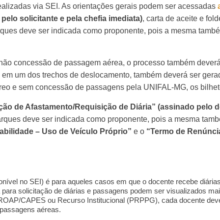
realizadas via SEI. As orientações gerais podem ser acessadas
elo solicitante e pela chefia imediata)
, carta de aceite e fo
rques deve ser indicada como proponente, pois a mesma també
 não concessão de passagem aérea, o processo também deverá
rio em um dos trechos de deslocamento, também deverá ser ger
éreo e sem concessão de passagens pela UNIFAL-MG, os bilhe
ação de Afastamento/Requisição de Diária” (assinado pelo 
arques deve ser indicada como proponente, pois a mesma tamb
bilidade – Uso de Veículo Próprio”
e o
“Termo de Renúncia
ponível no SEI) é para aqueles casos em que o docente recebe diári
para solicitação de diárias e passagens podem ser visualizados mai
a PROAP/CAPES ou Recurso Institucional (PRPPG), cada docente dev
passagens aéreas.