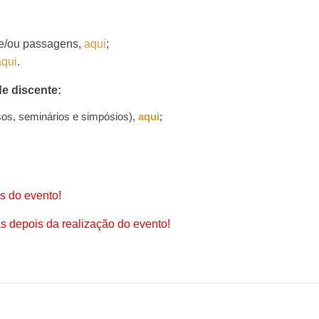
s e/ou passagens,
aqui
;
aqui
.
de discente:
os, seminários e simpósios),
aqui
;
es do evento!
as depois da realização do evento!