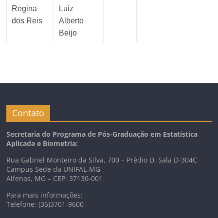
Regina
Luiz
dos Reis
Alberto
Beijo
Contato
Secretaria do Programa de Pós-Graduação em Estatística
Aplicada e Biometria:
Rua Gabriel Monteiro da Silva, 700 – Prédio D, Sala D-304C
Campus Sede da UNIFAL-MG
Alfenas, MG – CEP: 37130-001
Para mais informações:
Telefone: (35)3701-9600