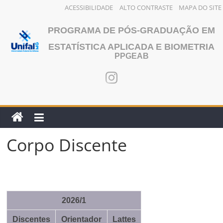
ACESSIBILIDADE
ALTO CONTRASTE
MAPA DO SITE
Pular
PROGRAMA DE PÓS-GRADUAÇÃO EM
para
o
ESTATÍSTICA APLICADA E BIOMETRIA
PPGEAB
conteúdo
Corpo Discente
2026/1
Discentes
Orientador
Lattes