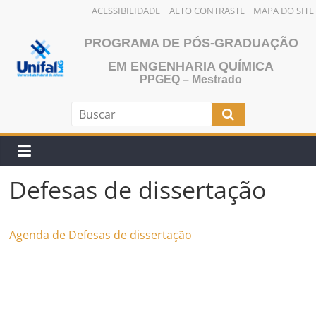
ACESSIBILIDADE
ALTO CONTRASTE
MAPA DO SITE
Pular
PROGRAMA DE PÓS-GRADUAÇÃO
para
o
EM ENGENHARIA QUÍMICA
PPGEQ – Mestrado
conteúdo
Defesas de dissertação
Agenda de Defesas de dissertação