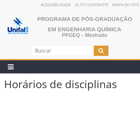
ACESSIBILIDADE
ALTO CONTRASTE
MAPA DO SITE
Pular
PROGRAMA DE PÓS-GRADUAÇÃO
para
o
EM ENGENHARIA QUÍMICA
PPGEQ – Mestrado
conteúdo
Horários de disciplinas