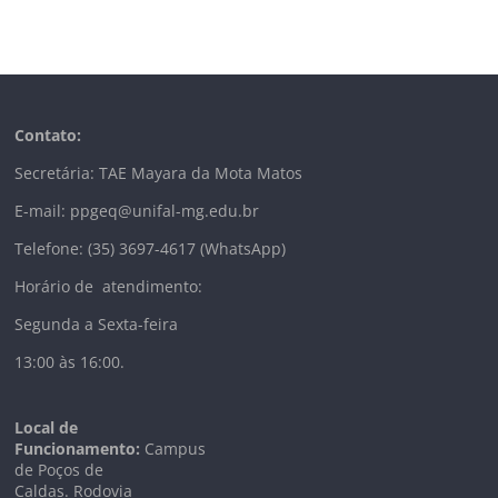
Contato:
Secretária: TAE Mayara da Mota Matos
E-mail: ppgeq@unifal-mg.edu.br
Telefone: (35) 3697-4617 (WhatsApp)
Horário de atendimento:
Segunda a Sexta-feira
13:00 às 16:00.
Local de
Funcionamento:
Campus
de Poços de
Caldas. Rodovia