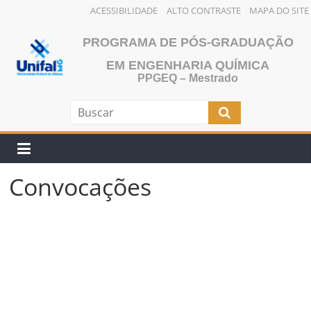
ACESSIBILIDADE
ALTO CONTRASTE
MAPA DO SITE
Pular
PROGRAMA DE PÓS-GRADUAÇÃO
para
o
EM ENGENHARIA QUÍMICA
PPGEQ – Mestrado
conteúdo
Convocações