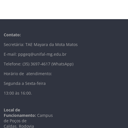
Contato:
Secretária: TAE Mayara da Mota Matos
E-mail: ppgeq@unifal-mg.edu.br
Telefone: (35) 3697-4617 (WhatsApp)
Horário de atendimento:
Segunda a Sexta-feira
13:00 às 16:00.
Local de
Funcionamento:
Campus
de Poços de
Caldas. Rodovia