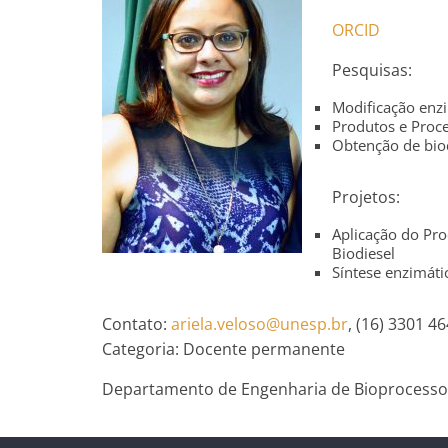
ORCID
Pesquisas:
Modificação enzi
Produtos e Proce
Obtenção de biod
Projetos:
Aplicação do Pro
Biodiesel
Síntese enzimátic
Contato:
ariela.veloso@unesp.br
, (16) 3301 4
Categoria: Docente permanente
Departamento de Engenharia de Bioprocessos 