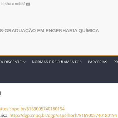
Ir para o rodapé
4
S-GRADUAÇÃO EM ENGENHARIA QUÍMICA
EA DISCENTE
NORMAS E REGULAMENTOS
PARCERIAS
PR
a
lattes.cnpq.br/5169005740180194
uisa:
http://dgp.cnpq.br/dgp/espelhorh/5169005740180194