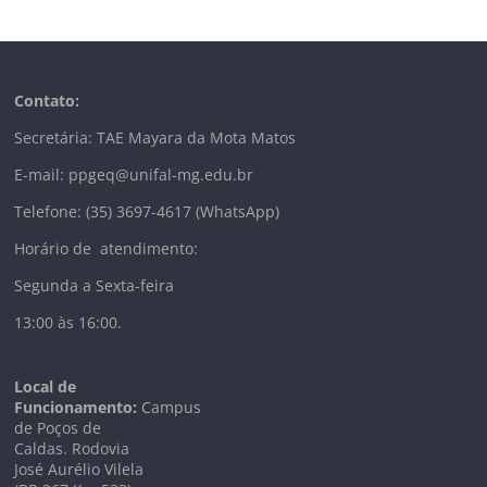
Contato:
Secretária: TAE Mayara da Mota Matos
E-mail: ppgeq@unifal-mg.edu.br
Telefone: (35) 3697-4617 (WhatsApp)
Horário de atendimento:
Segunda a Sexta-feira
13:00 às 16:00.
Local de
Funcionamento:
Campus
de Poços de
Caldas. Rodovia
José Aurélio Vilela