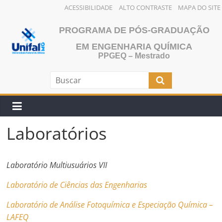
ACESSIBILIDADE
ALTO CONTRASTE
MAPA DO SITE
Pular
PROGRAMA DE PÓS-GRADUAÇÃO
para
o
EM ENGENHARIA QUÍMICA
PPGEQ – Mestrado
conteúdo
Laboratórios
Laboratório Multiusuários VII
Laboratório de Ciências das Engenharias
Laboratório de Análise Fotoquímica e Especiação Química –
LAFEQ