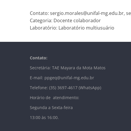
Contato: sergio.morales@unifal-mg.edu.br, s
Categoria: Docente colaborador
Laboratório: Laboratório multiusuário
Contato:
Secretária: TAE Mayara da Mota Matos
E-mail: ppgeq@unifal-mg.edu.br
Telefone: (35) 3697-4617 (WhatsApp)
Horário de atendimento:
Segunda a Sexta-feira
13:00 às 16:00.