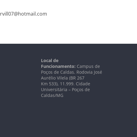
ervill07@hotmail.com
Local de
Funcionamento:
Campus de
Poços de Caldas. Rodovia José
Aurélio Vilela (BR 267
Km
533), 11.999
. Cidade
Universitária – Poços de
Caldas/MG