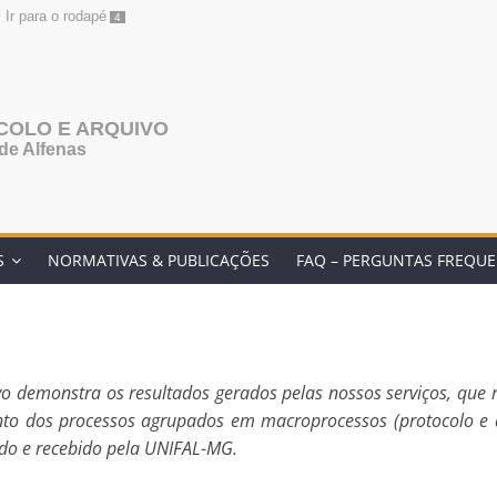
Ir para o rodapé
4
COLO E ARQUIVO
de Alfenas
S
NORMATIVAS & PUBLICAÇÕES
FAQ – PERGUNTAS FREQU
ivo demonstra os resultados gerados pelas nossos serviços, q
unto dos processos agrupados em macroprocessos (protocolo e a
ido e recebido pela UNIFAL-MG.