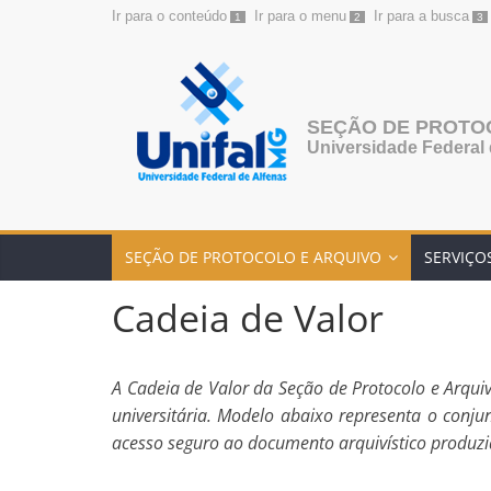
Ir para o conteúdo
Ir para o menu
Ir para a busca
1
2
3
Pular
para
o
conteúdo
SEÇÃO DE PROTO
Universidade Federal 
SEÇÃO DE PROTOCOLO E ARQUIVO
SERVIÇO
Cadeia de Valor
A Cadeia de Valor da Seção de Protocolo e Arqu
universitária. Modelo abaixo representa o conj
acesso seguro ao documento arquivístico produz