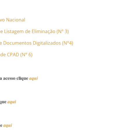
vo Nacional
 Listagem de Eliminação (N° 3)
 Documentos Digitalizados (N°4)
de CPAD (N° 6)
ra acesso clique
aqui
ique
aqui
ue
aqui