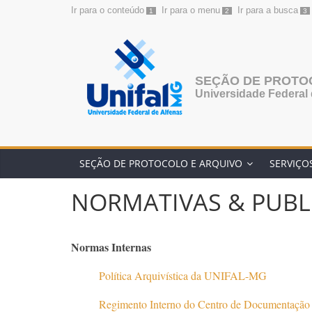
Ir para o conteúdo
Ir para o menu
Ir para a busca
1
2
3
Pular
para
o
conteúdo
SEÇÃO DE PROTO
Universidade Federal 
SEÇÃO DE PROTOCOLO E ARQUIVO
SERVIÇO
NORMATIVAS & PUBL
Normas Internas
Política Arquivística da UNIFAL-MG
Regimento Interno do Centro de Documenta