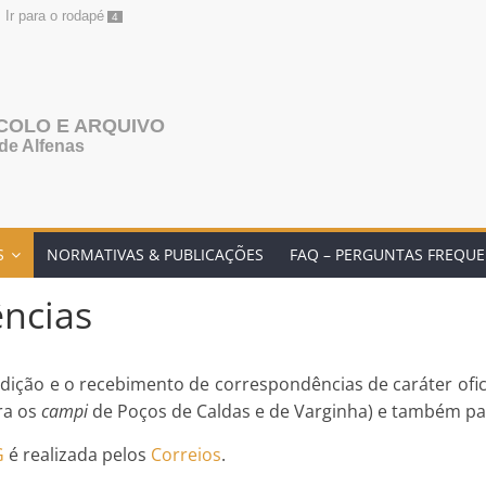
Ir para o rodapé
4
COLO E ARQUIVO
de Alfenas
S
NORMATIVAS & PUBLICAÇÕES
FAQ – PERGUNTAS FREQU
ncias
dição e o recebimento de correspondências de caráter ofi
ra os
campi
de Poços de Caldas e de Varginha) e também pa
G
é realizada pelos
Correios
.