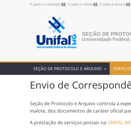
Ir para o conteúdo
Ir para o menu
Ir para a busca
1
2
3
Pular
para
o
conteúdo
SEÇÃO DE PROTO
Universidade Federal 
SEÇÃO DE PROTOCOLO E ARQUIVO
SERVIÇO
Envio de Correspondê
Seção de Protocolo e Arquivo controla a expe
malote, dos documentos de caráter oficial pa
A prestação de serviços postais na
UNIFAL-M