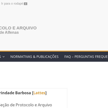
Ir para o rodapé
4
COLO E ARQUIVO
de Alfenas
S
NORMATIVAS & PUBLICAÇÕES
FAQ – PERGUNTAS FREQU
rindade Barbosa [
Lattes
]
Seção de Protocolo e Arquivo