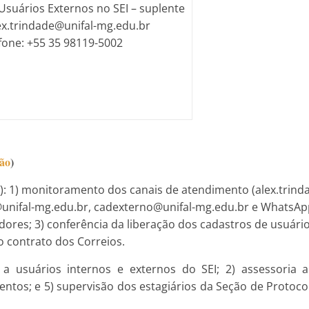
Usuários Externos no SEI – suplente
lex.trindade@unifal-mg.edu.br
fone: +55 35 98119-5002
ção
)
ta): 1) monitoramento dos canais de atendimento (alex.trin
unifal-mg.edu.br, cadexterno@unifal-mg.edu.br e WhatsApp)
dores; 3) conferência da liberação dos cadastros de usuári
do contrato dos Correios.
a usuários internos e externos do SEI; 2) assessoria a
ntos; e 5) supervisão dos estagiários da Seção de Protoc