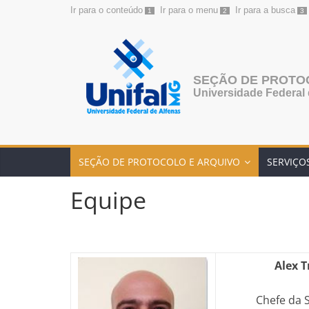
Ir para o conteúdo
Ir para o menu
Ir para a busca
1
2
3
Pular
para
o
conteúdo
SEÇÃO DE PROTO
Universidade Federal 
SEÇÃO DE PROTOCOLO E ARQUIVO
SERVIÇO
Equipe
Alex T
Chefe da 