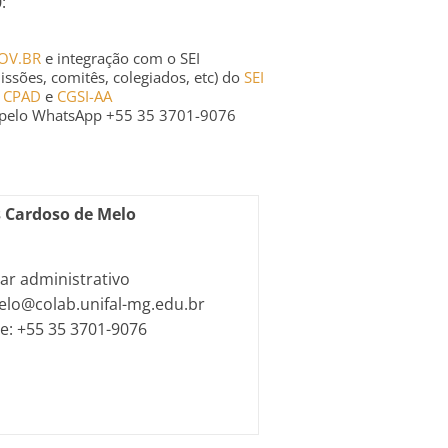
:
GOV.BR
e integração com o SEI
ssões, comitês, colegiados, etc) do
SEI
,
CPAD
e
CGSI-AA
s pelo WhatsApp +55 35 3701-9076
 Cardoso de Melo
iar administrativo
melo@colab.unifal-mg.edu.br
e: +55 35 3701-9076