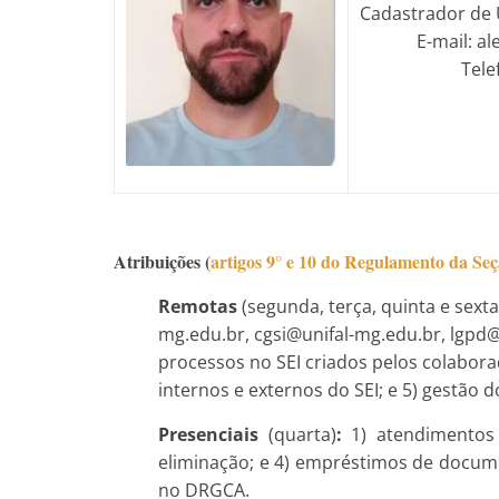
Cadastrador de 
E-mail: a
Tele
Atribuições (
artigos 9° e 10 do Regulamento da Se
Remotas
(segunda, terça, quinta e sex
mg.edu.br, cgsi@unifal-mg.edu.br, lgpd@
processos no SEI criados pelos colabora
internos e externos do SEI; e 5) gestão 
Presenciais
(quarta)
:
1) atendimentos 
eliminação; e 4) empréstimos de docume
no DRGCA.