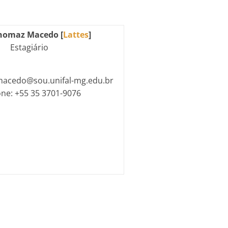
homaz Macedo [
Lattes
]
Estagiário
.macedo@sou.unifal-mg.edu.br
one: +55 35 3701-9076