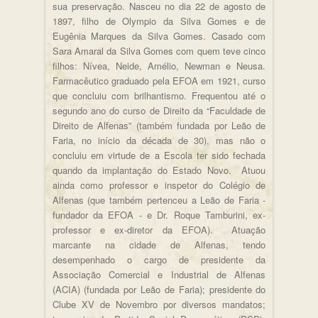
sua preservação. Nasceu no dia 22 de agosto de
1897, filho de Olympio da Silva Gomes e de
Eugênia Marques da Silva Gomes. Casado com
Sara Amaral da Silva Gomes com quem teve cinco
filhos: Nívea, Neide, Amélio, Newman e Neusa.
Farmacêutico graduado pela EFOA em 1921, curso
que concluiu com brilhantismo. Frequentou até o
segundo ano do curso de Direito da “Faculdade de
Direito de Alfenas” (também fundada por Leão de
Faria, no início da década de 30), mas não o
concluiu em virtude de a Escola ter sido fechada
quando da implantação do Estado Novo. Atuou
ainda como professor e inspetor do Colégio de
Alfenas (que também pertenceu a Leão de Faria -
fundador da EFOA - e Dr. Roque Tamburini, ex-
professor e ex-diretor da EFOA). Atuação
marcante na cidade de Alfenas, tendo
desempenhado o cargo de presidente da
Associação Comercial e Industrial de Alfenas
(ACIA) (fundada por Leão de Faria); presidente do
Clube XV de Novembro por diversos mandatos;