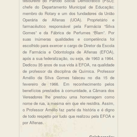
tesoureiro do Partido Social Democrático (PSD);
chefe do Departamento Municipal de Educação;
membro do Rotary e um dos fundadores da União
Operária de Alfenas (UOA). Proprietário e
farmacêutico responsável pela Farmácia “Silva
Gomes” e da Fábrica de Perfumes “Blam”. Por
suas inúmeras qualidades e competência foi
escolhido para exercer o cargo de Diretor da Escola
de Farmácia e Odontologia de Alfenas (EFOA),
após a sua federalização, ou seja, de 1963 a 1964.
Dedicou 35 anos de sua vida à EFOA, na qualidade
de professor da disciplina de Química. Professor
Amélio da Silva Gomes faleceu no dia 15 de
fevereiro de 1966. Em reconhecimento pelos
benefícios prestados à comunidade, a Câmara dos
Vereadores lhe prestou uma homenagem como
nome de rua, a mesma em que ele residira. Assim,
o Professor Amélio faz parte da história e é digno
de todo respeito por tudo que realizou pela EFOA e
por Alfenas.
Colaboração: