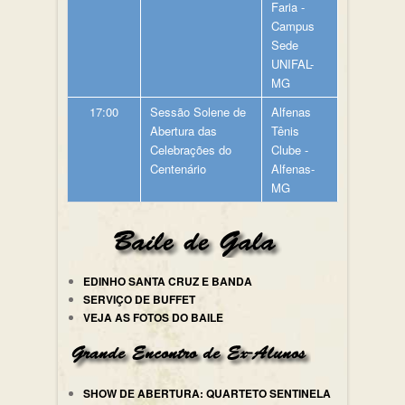
Faria -
Campus
Sede
UNIFAL-
MG
17:00
Sessão Solene de
Alfenas
Abertura das
Tênis
Celebrações do
Clube -
Centenário
Alfenas-
MG
EDINHO SANTA CRUZ E BANDA
SERVIÇO DE BUFFET
VEJA AS FOTOS DO BAILE
SHOW DE ABERTURA: QUARTETO SENTINELA