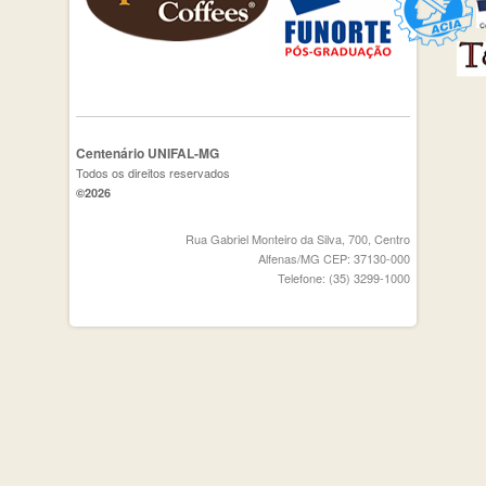
Centenário UNIFAL-MG
Todos os direitos reservados
©2026
Rua Gabriel Monteiro da Silva, 700, Centro
Alfenas/MG CEP: 37130-000
Telefone: (35) 3299-1000