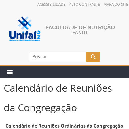
ACESSIBILIDADE
ALTO CONTRASTE
MAPA DO SITE
Pular
para
o
FACULDADE DE NUTRIÇÃO
conteúdo
FANUT
Calendário de Reuniões
da Congregação
Calendário de Reuniões Ordinárias da Congregação