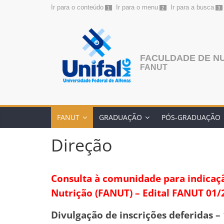
Ir para o conteúdo
Ir para o menu
Ir para a busca
1
2
3
Pular
para
o
conteúdo
FACULDADE DE N
FANUT
FANUT
GRADUAÇÃO
PÓS-GRADUAÇÃO
Direção
Consulta à comunidade para indicação
Nutrição (FANUT) – Edital FANUT 01/
Divulgação de inscrições deferidas –