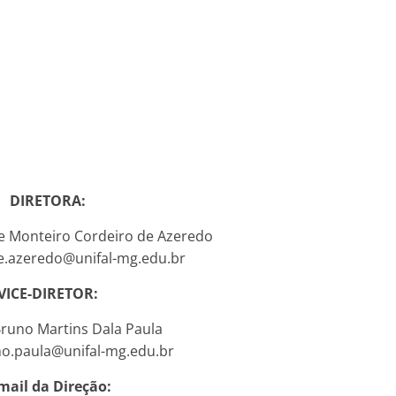
DIRETORA:
ne Monteiro Cordeiro de Azeredo
ne.azeredo@unifal-mg.edu.br
VICE-DIRETOR:
 Bruno Martins Dala Paula
no.paula@unifal-mg.edu.br
mail da Direção: