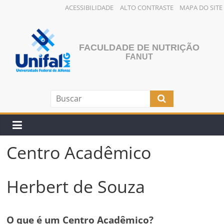
ACESSIBILIDADE
ALTO CONTRASTE
MAPA DO SITE
Pular
para
o
FACULDADE DE NUTRIÇÃO
conteúdo
FANUT
Centro Acadêmico
Herbert de Souza
O que é um Centro Acadêmico?