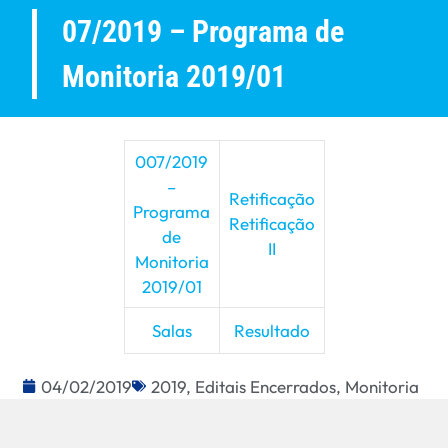
07/2019 – Programa de
Monitoria 2019/01
007/2019
–
Retificação
Programa
Retificação
de
II
Monitoria
2019/01
Salas
Resultado
04/02/2019
2019
,
Editais Encerrados
,
Monitoria