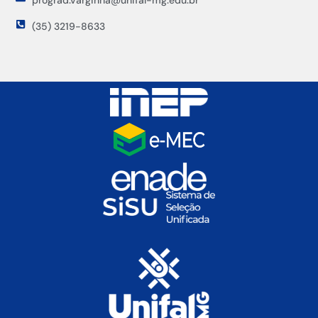
prograd.varginha@unifal-mg.edu.br
(35) 3219-8633