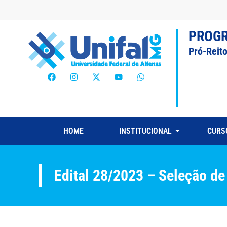
PROG
Pró-Reit
HOME
INSTITUCIONAL
CURS
Edital 28/2023 – Seleção d