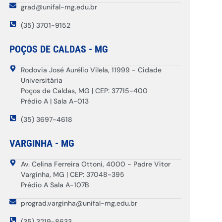
grad@unifal-mg.edu.br
(35) 3701-9152
POÇOS DE CALDAS - MG
Rodovia José Aurélio Vilela, 11999 - Cidade
Universitária
Poços de Caldas, MG | CEP: 37715-400
Prédio A | Sala A-013
(35) 3697-4618
VARGINHA - MG
Av. Celina Ferreira Ottoni, 4000 - Padre Vitor
Varginha, MG | CEP: 37048-395
Prédio A Sala A-107B
prograd.varginha@unifal-mg.edu.br
(35) 3219-8633