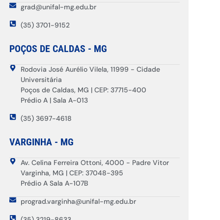
grad@unifal-mg.edu.br
(35) 3701-9152
POÇOS DE CALDAS - MG
Rodovia José Aurélio Vilela, 11999 - Cidade
Universitária
Poços de Caldas, MG | CEP: 37715-400
Prédio A | Sala A-013
(35) 3697-4618
VARGINHA - MG
Av. Celina Ferreira Ottoni, 4000 - Padre Vitor
Varginha, MG | CEP: 37048-395
Prédio A Sala A-107B
prograd.varginha@unifal-mg.edu.br
(35) 3219-8633