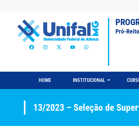
PROG
Pró-Reit
HOME
INSTITUCIONAL
CURS
13/2023 – Seleção de Super