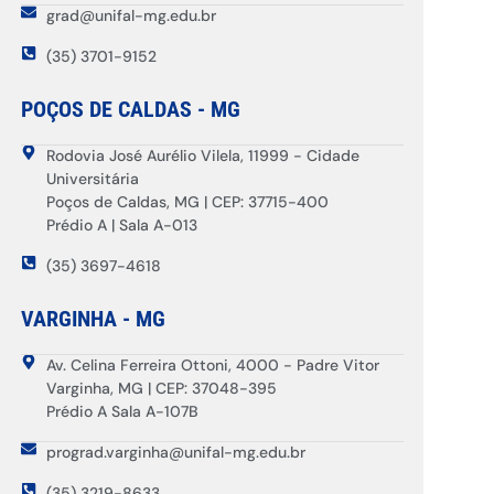
grad@unifal-mg.edu.br
(35) 3701-9152
POÇOS DE CALDAS - MG
Rodovia José Aurélio Vilela, 11999 - Cidade
Universitária
Poços de Caldas, MG | CEP: 37715-400
Prédio A | Sala A-013
(35) 3697-4618
VARGINHA - MG
Av. Celina Ferreira Ottoni, 4000 - Padre Vitor
Varginha, MG | CEP: 37048-395
Prédio A Sala A-107B
prograd.varginha@unifal-mg.edu.br
(35) 3219-8633