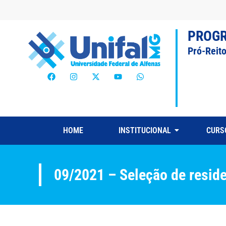
PROG
Pró-Reit
HOME
INSTITUCIONAL
CURS
09/2021 – Seleção de reside