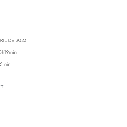
RIL DE 2023
0h19min
21min
ET