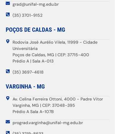
grad@unifal-mg.edu.br
(35) 3701-9152
POÇOS DE CALDAS - MG
Rodovia José Aurélio Vilela, 11999 - Cidade
Universitária
Poços de Caldas, MG | CEP: 37715-400
Prédio A | Sala A-013
(35) 3697-4618
VARGINHA - MG
Av. Celina Ferreira Ottoni, 4000 - Padre Vitor
Varginha, MG | CEP: 37048-395
Prédio A Sala A-107B
prograd.varginha@unifal-mg.edu.br
(35) 3219-8633