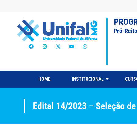
PROG
Pró-Reit
HOME
INSTITUCIONAL
CURS
Edital 14/2023 – Seleção d