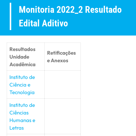
Monitoria 2022_2 Resultado
Edital Aditivo
Resultados
Retificações
Unidade
e Anexos
Acadêmica
Instituto de
Ciência e
Tecnologia
Instituto de
Ciências
Humanas e
Letras