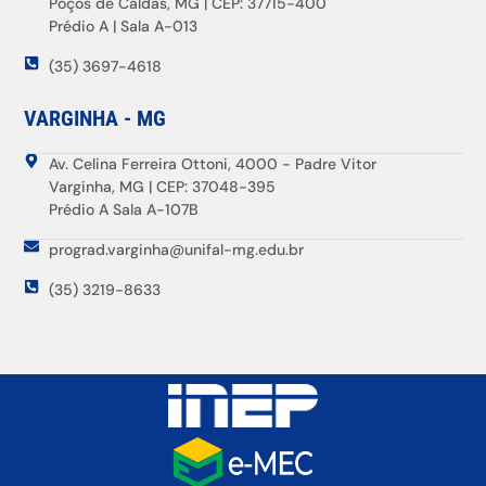
Poços de Caldas, MG | CEP: 37715-400
Prédio A | Sala A-013
(35) 3697-4618
VARGINHA - MG
Av. Celina Ferreira Ottoni, 4000 - Padre Vitor
Varginha, MG | CEP: 37048-395
Prédio A Sala A-107B
prograd.varginha@unifal-mg.edu.br
(35) 3219-8633