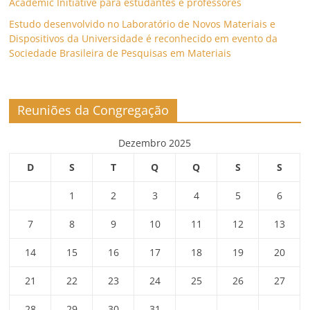
Academic Initiative para estudantes e professores
Estudo desenvolvido no Laboratório de Novos Materiais e
Dispositivos da Universidade é reconhecido em evento da
Sociedade Brasileira de Pesquisas em Materiais
Reuniões da Congregação
Dezembro 2025
D
S
T
Q
Q
S
S
1
2
3
4
5
6
7
8
9
10
11
12
13
14
15
16
17
18
19
20
21
22
23
24
25
26
27
28
29
30
31