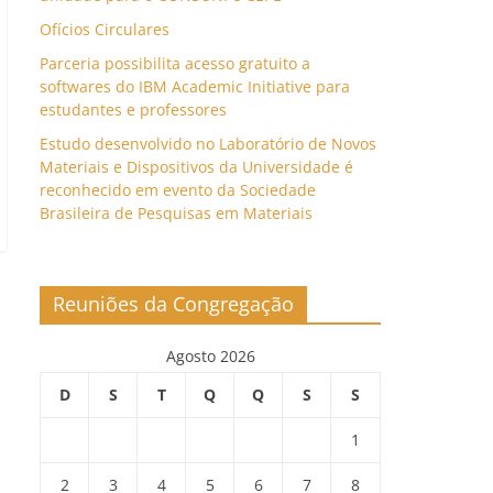
Ofícios Circulares
Parceria possibilita acesso gratuito a
softwares do IBM Academic Initiative para
estudantes e professores
Estudo desenvolvido no Laboratório de Novos
Materiais e Dispositivos da Universidade é
reconhecido em evento da Sociedade
Brasileira de Pesquisas em Materiais
Reuniões da Congregação
Agosto 2026
D
S
T
Q
Q
S
S
1
2
3
4
5
6
7
8