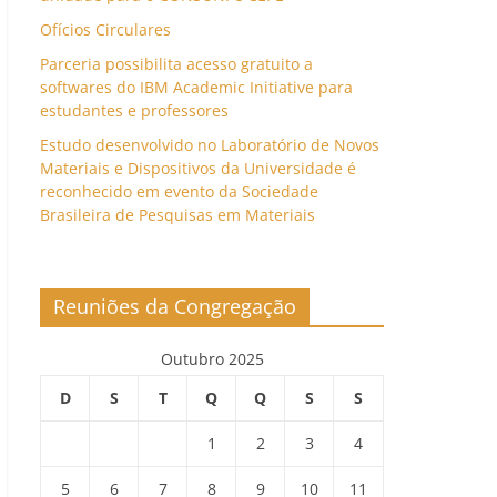
Ofícios Circulares
Parceria possibilita acesso gratuito a
softwares do IBM Academic Initiative para
estudantes e professores
Estudo desenvolvido no Laboratório de Novos
Materiais e Dispositivos da Universidade é
reconhecido em evento da Sociedade
Brasileira de Pesquisas em Materiais
Reuniões da Congregação
Outubro 2025
D
S
T
Q
Q
S
S
1
2
3
4
5
6
7
8
9
10
11