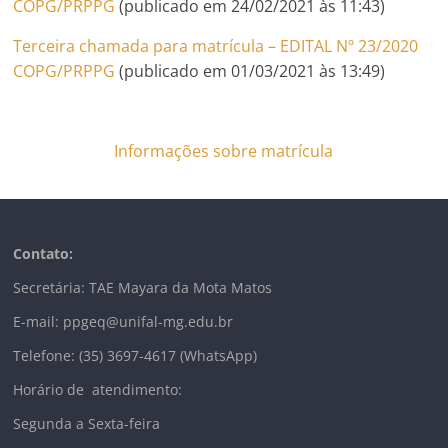
COPG/PRPPG
(publicado em 24/02/2021 às 11:43)
Terceira chamada para matrícula – EDITAL Nº 23/2020
COPG/PRPPG
(publicado em 01/03/2021 às 13:49)
Informações sobre matrícula
Contato:
Secretária: TAE Mayara da Mota Matos
E-mail: ppgeq@unifal-mg.edu.br
Telefone: (35) 3697-4617 (WhatsApp)
Horário de atendimento:
Segunda a Sexta-feira