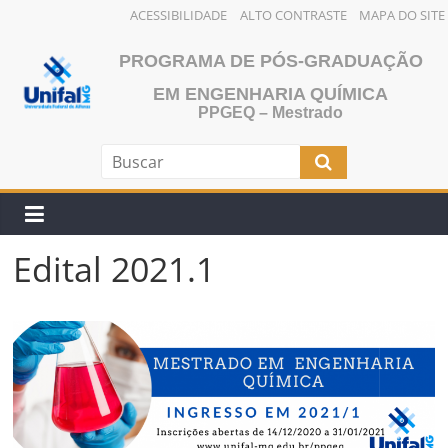
ACESSIBILIDADE
ALTO CONTRASTE
MAPA DO SITE
Pular
PROGRAMA DE PÓS-GRADUAÇÃO
para
o
EM ENGENHARIA QUÍMICA
PPGEQ – Mestrado
conteúdo
Edital 2021.1