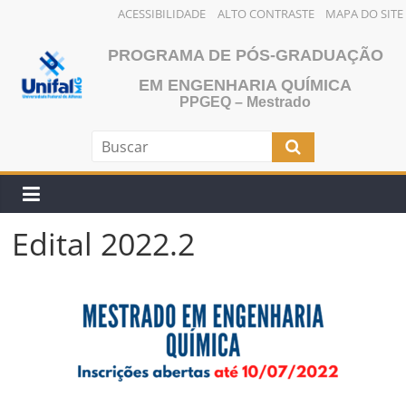
ACESSIBILIDADE
ALTO CONTRASTE
MAPA DO SITE
Pular
PROGRAMA DE PÓS-GRADUAÇÃO
para
o
EM ENGENHARIA QUÍMICA
PPGEQ – Mestrado
conteúdo
Edital 2022.2