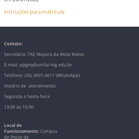
Instruções para matrícula
Contato:
Secretária: TAE Mayara da Mota Matos
E-mail: ppgeq@unifal-mg.edu.br
Telefone: (35) 3697-4617 (WhatsApp)
Horário de atendimento:
Segunda a Sexta-feira
13:00 às 16:00.
Local de
Funcionamento:
Campus
de Poços de