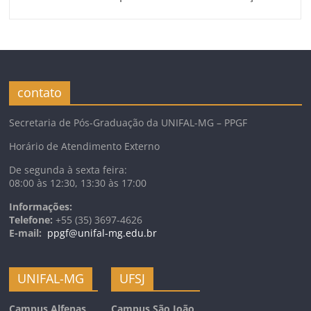
contato
Secretaria de Pós-Graduação da UNIFAL-MG – PPGF
Horário de Atendimento Externo
De segunda à sexta feira:
08:00 às 12:30, 13:30 às 17:00
Informações:
Telefone:
+55 (35) 3697-4626
E-mail:
ppgf@unifal-mg.edu.br
UNIFAL-MG
UFSJ
Campus Alfenas
Campus São João