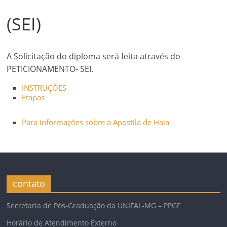
(SEI)
A Solicitação do diploma será feita através do
PETICIONAMENTO- SEI.
INSTRUÇÕES
Etapas
Para informações sobre a Apostila de
Haia
contato
Secretaria de Pós-Graduação da UNIFAL-MG – PPGF
Horário de Atendimento Externo