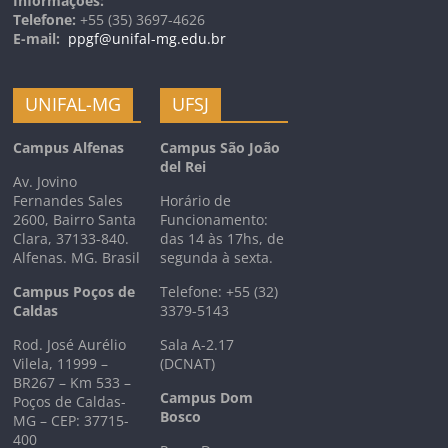
Informações:
Telefone:
+55 (35) 3697-4626
E-mail:
ppgf@unifal-mg.edu.br
UNIFAL-MG
UFSJ
Campus Alfenas
Campus São João
del Rei
Av. Jovino
Fernandes Sales
Horário de
2600, Bairro Santa
Funcionamento:
Clara, 37133-840.
das 14 às 17hs, de
Alfenas. MG. Brasil
segunda à sexta.
Campus Poços de
Telefone: +55 (32)
Caldas
3379-5143
Rod. José Aurélio
Sala A-2.17
Vilela, 11999 –
(DCNAT)
BR267 – Km 533 –
Campus Dom
Poços de Caldas-
Bosco
MG – CEP: 37715-
400