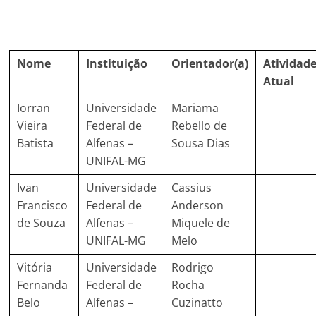
Nome
Instituição
Orientador(a)
Atividad
Atual
Iorran
Universidade
Mariama
Vieira
Federal de
Rebello de
Batista
Alfenas –
Sousa Dias
UNIFAL-MG
Ivan
Universidade
Cassius
Francisco
Federal de
Anderson
de Souza
Alfenas –
Miquele de
UNIFAL-MG
Melo
Vitória
Universidade
Rodrigo
Fernanda
Federal de
Rocha
Belo
Alfenas –
Cuzinatto