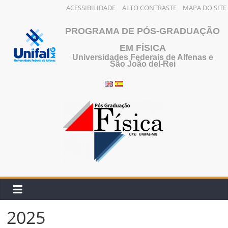
ACESSIBILIDADE
ALTO CONTRASTE
MAPA DO SITE
Pular
PROGRAMA DE PÓS-GRADUAÇÃO
para
o
EM FÍSICA
Universidades Federais de Alfenas e
conteúdo
São João del-Rei
2025