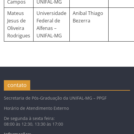
Campos
UNIFAL-MG
Mateus
Universidade
Anibal Thiago
Jesus de
Federal de
Bezerra
Oliveira
Alfenas –
Rodrigues
UNIFAL-MG
contato
Secretaria de Pós-Graduação da UNIFAL-MG – PPGF
Horário de Atendimento Externo
De segunda à sexta feira:
08:00 às 12:30, 13:30 às 17:00