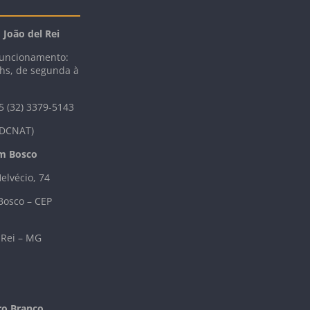
João del Rei
Funcionamento:
7hs, de segunda à
5 (32) 3379-5143
(DCNAT)
m Bosco
elvécio, 74
Bosco – CEP
 Rei – MG
o Branco