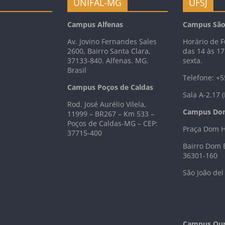
UNIFAL-MG
UFSJ
Campus Alfenas
Campus São 
Av. Jovino Fernandes Sales
Horário de 
2600, Bairro Santa Clara,
das 14 às 1
37133-840. Alfenas. MG.
sexta.
Brasil
Telefone: +5
Campus Poços de Caldas
Sala A-2.17 
Rod. José Aurélio Vilela,
Campus Do
11999 – BR267 – Km 533 –
Poços de Caldas-MG – CEP:
Praça Dom H
37715-400
Bairro Dom 
36301-160
São João del
Campus Our