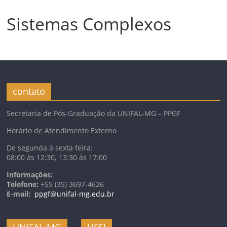
Sistemas Complexos
contato
Secretaria de Pós-Graduação da UNIFAL-MG – PPGF
Horário de Atendimento Externo
De segunda à sexta feira:
08:00 às 12:30, 13:30 às 17:00
Informações:
Telefone:
+55 (35) 3697-4626
E-mail:
ppgf@unifal-mg.edu.br
UNIFAL-MG
UFSJ