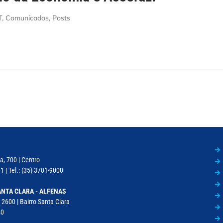
T
,
Comunicados
,
Posts
a, 700 | Centro
 | Tel.: (35) 3701-9000
NTA CLARA - ALFENAS
 2600 | Bairro Santa Clara
40