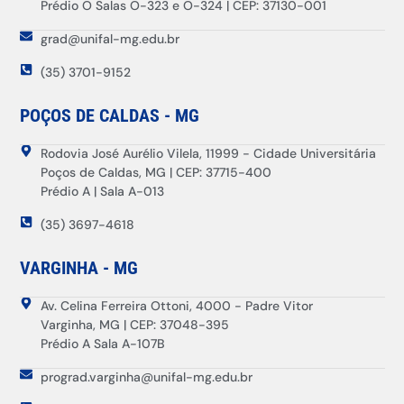
Prédio O Salas O-323 e O-324 | CEP: 37130-001
grad@unifal-mg.edu.br
(35) 3701-9152
POÇOS DE CALDAS - MG
Rodovia José Aurélio Vilela, 11999 - Cidade Universitária
Poços de Caldas, MG | CEP: 37715-400
Prédio A | Sala A-013
(35) 3697-4618
VARGINHA - MG
Av. Celina Ferreira Ottoni, 4000 - Padre Vitor
Varginha, MG | CEP: 37048-395
Prédio A Sala A-107B
prograd.varginha@unifal-mg.edu.br