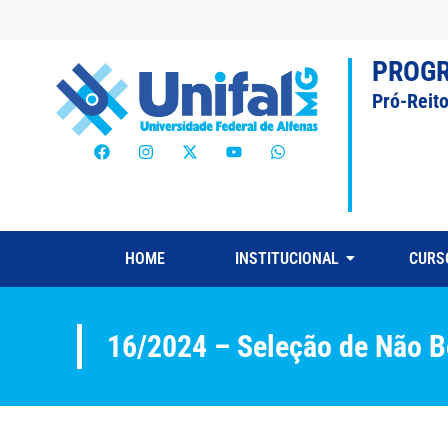
PROG
Pró-Reit
HOME
INSTITUCIONAL
CURS
16/2024 – Seleção de Não B