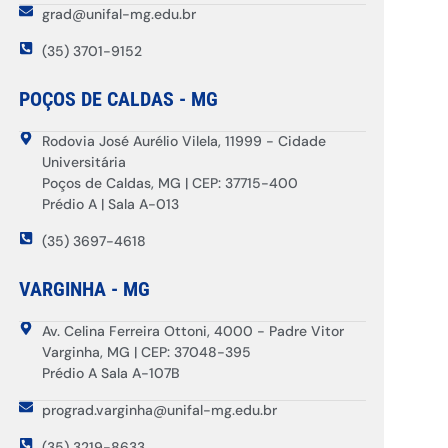
grad@unifal-mg.edu.br
(35) 3701-9152
POÇOS DE CALDAS - MG
Rodovia José Aurélio Vilela, 11999 - Cidade
Universitária
Poços de Caldas, MG | CEP: 37715-400
Prédio A | Sala A-013
(35) 3697-4618
VARGINHA - MG
Av. Celina Ferreira Ottoni, 4000 - Padre Vitor
Varginha, MG | CEP: 37048-395
Prédio A Sala A-107B
prograd.varginha@unifal-mg.edu.br
(35) 3219-8633