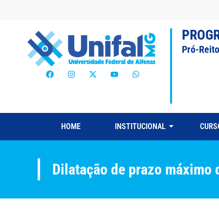
PROG
Pró-Reit
HOME
INSTITUCIONAL
CURS
Dilatação de prazo máximo d