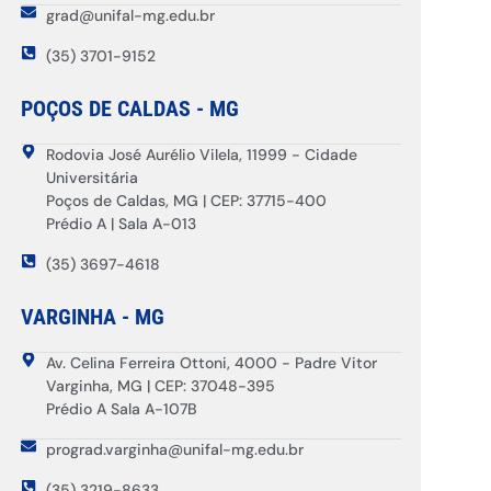
grad@unifal-mg.edu.br
(35) 3701-9152
POÇOS DE CALDAS - MG
Rodovia José Aurélio Vilela, 11999 - Cidade
Universitária
Poços de Caldas, MG | CEP: 37715-400
Prédio A | Sala A-013
(35) 3697-4618
VARGINHA - MG
Av. Celina Ferreira Ottoni, 4000 - Padre Vitor
Varginha, MG | CEP: 37048-395
Prédio A Sala A-107B
prograd.varginha@unifal-mg.edu.br
(35) 3219-8633