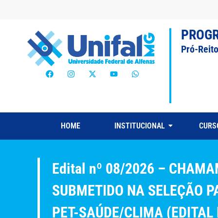
PROG
Pró-Reit
HOME
INSTITUCIONAL
CURS
Edital nº 08/2026 – CHA
SUBMETIDO NA SELEÇÃO P
PET-SAÚDE/CLIMA (EDITAL 