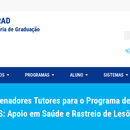
RAD
oria de Graduação
OS
PROGRAMAS
ALUNO
SISTEMAS
enadores Tutores para o Programa de
Apoio em Saúde e Rastreio de Lesõe