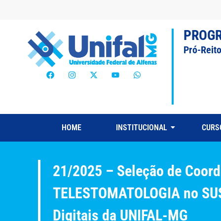
PROG
Pró-Reit
HOME
INSTITUCIONAL
CURS
21/2025 – Seleção de Coord
TELESTOMATOLOGIA no SUS: 
Digitais da UNIFAL-MG