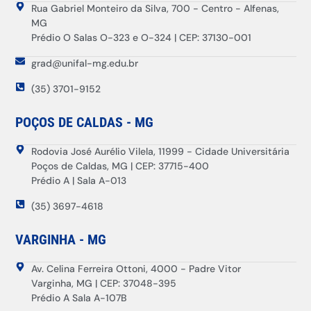
Rua Gabriel Monteiro da Silva, 700 - Centro - Alfenas,
MG
Prédio O Salas O-323 e O-324 | CEP: 37130-001
grad@unifal-mg.edu.br
(35) 3701-9152
POÇOS DE CALDAS - MG
Rodovia José Aurélio Vilela, 11999 - Cidade Universitária
Poços de Caldas, MG | CEP: 37715-400
Prédio A | Sala A-013
(35) 3697-4618
VARGINHA - MG
Av. Celina Ferreira Ottoni, 4000 - Padre Vitor
Varginha, MG | CEP: 37048-395
Prédio A Sala A-107B