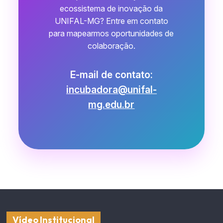
ecossistema de inovação da
UNIFAL-MG? Entre em contato
para mapearmos oportunidades de
colaboração.
E-mail de contato:
incubadora@unifal-
mg.edu.br
Vídeo Institucional