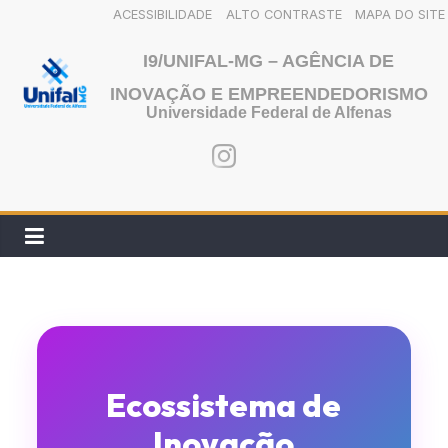
ACESSIBILIDADE
ALTO CONTRASTE
MAPA DO SITE
Pular
I9/UNIFAL-MG – AGÊNCIA DE
para
INOVAÇÃO E EMPREENDEDORISMO
o
Universidade Federal de Alfenas
conteúdo
Ecossistema de
Inovação