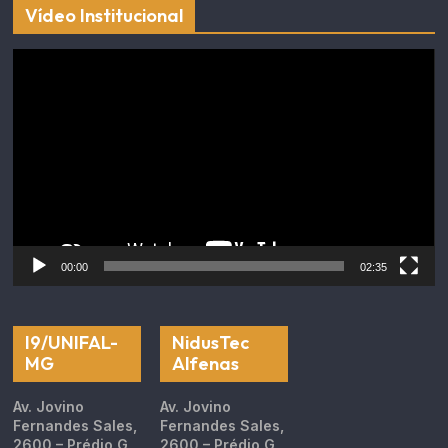
Vídeo Institucional
Tocador
de
vídeo
00:00
02:35
I9/UNIFAL-
NidusTec
MG
Alfenas
Av. Jovino
Av. Jovino
Fernandes Sales,
Fernandes Sales,
2600 – Prédio G
2600 – Prédio G