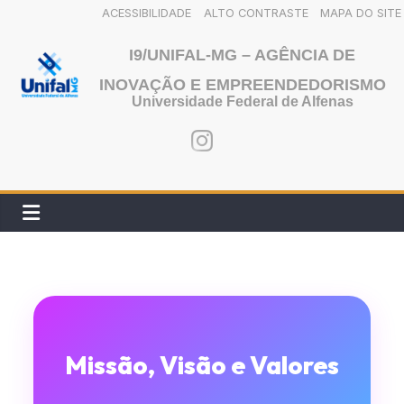
ACESSIBILIDADE
ALTO CONTRASTE
MAPA DO SITE
Pular
I9/UNIFAL-MG – AGÊNCIA DE
para
INOVAÇÃO E EMPREENDEDORISMO
o
Universidade Federal de Alfenas
conteúdo
Missão, Visão e Valores