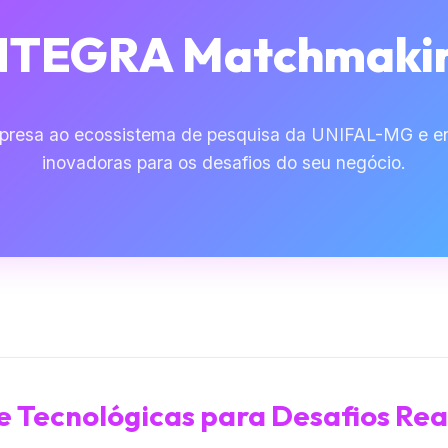
NTEGRA Matchmaki
presa ao ecossistema de pesquisa da UNIFAL-MG e en
inovadoras para os desafios do seu negócio.
 e Tecnológicas para Desafios Rea