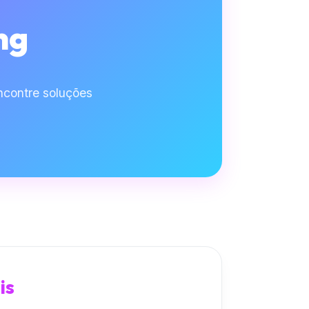
ng
contre soluções
is