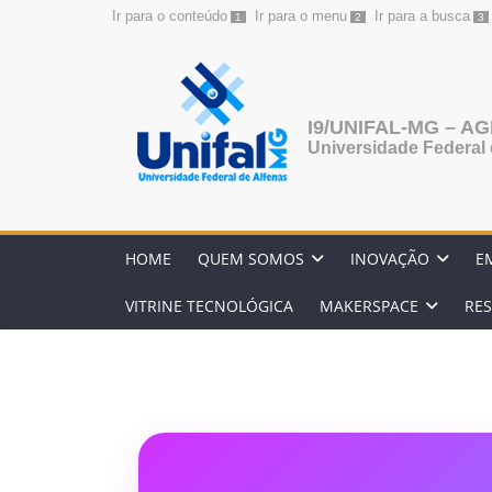
Ir para o conteúdo
Ir para o menu
Ir para a busca
1
2
3
Pular
para
o
I9/UNIFAL-MG – 
conteúdo
Universidade Federal 
HOME
QUEM SOMOS
INOVAÇÃO
E
VITRINE TECNOLÓGICA
MAKERSPACE
RES