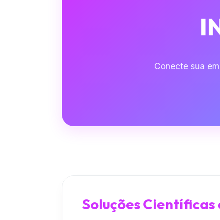
I
Conecte sua em
Soluções Científicas