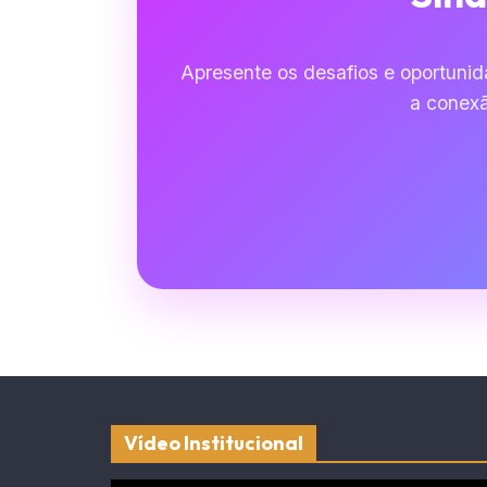
Apresente os desafios e oportuni
a conexã
Vídeo Institucional