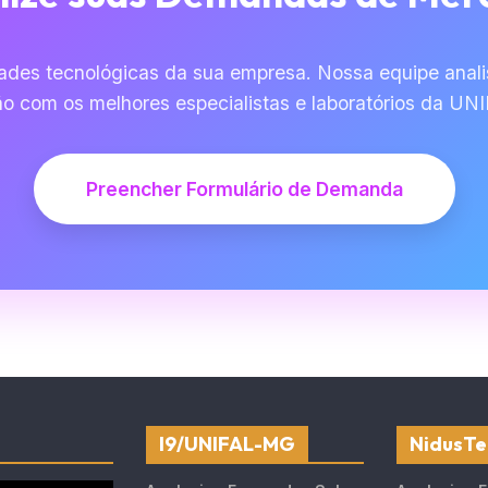
dades tecnológicas da sua empresa. Nossa equipe anali
o com os melhores especialistas e laboratórios da U
Preencher Formulário de Demanda
I9/UNIFAL-MG
NidusTe