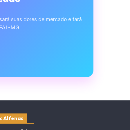
sará suas dores de mercado e fará
NIFAL-MG.
c Alfenas