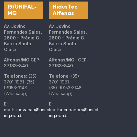
I9/UNIFAL-
NidusTec
MG
Alfenas
Av. Jovino
Av. Jovino
Fernandes Sales,
Fernandes Sales,
2600 – Prédio G
2600 – Prédio G
Bairro Santa
Bairro Santa
Clara
Clara
Alfenas/MG
CEP:
Alfenas/MG
CEP:
37133-840
37133-840
Telefones:
(35)
Telefone:
(35)
3701-1981 (35)
3701-1981
99153-3148
(35) 99153-3148
(Whatsapp)
(Whatsapp)
E-
E-
mail:
inovacao@unifal-
mail:
incubadora@unifal-
mg.edu.br
mg.edu.br