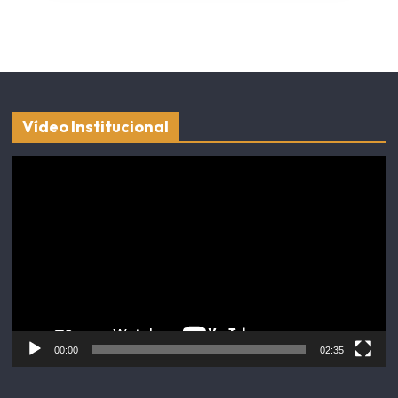
Vídeo Institucional
Tocador
de
vídeo
00:00
02:35